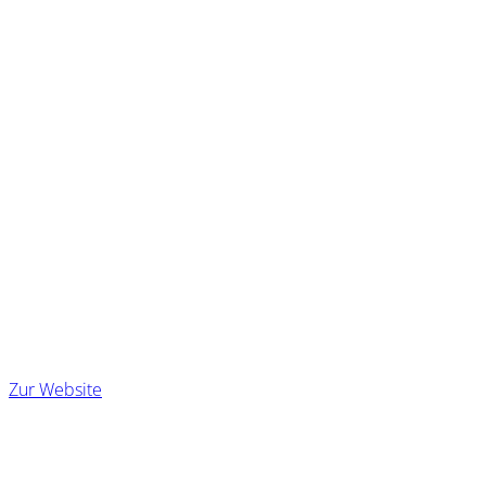
Kirchengemeinde
St. Marien
Cuxhavener Str. 124
21614 Buxtehude
04161 82575
Kg.Neukloster@evlka.de
Zur Website