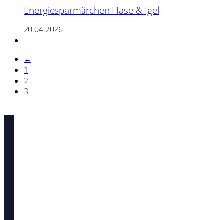
Energiesparmärchen Hase & Igel
20.04.2026
←
1
2
3
→