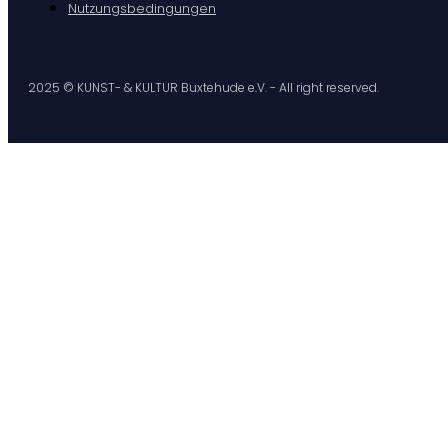
Nutzungsbedingungen
2025 © KUNST- & KULTUR Buxtehude e.V. - All right reserved.