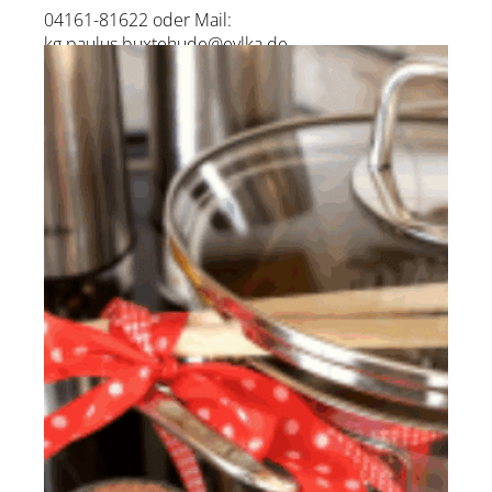
04161-81622 oder Mail:
kg.paulus.buxtehude@evlka.de
zur Künstler-Website