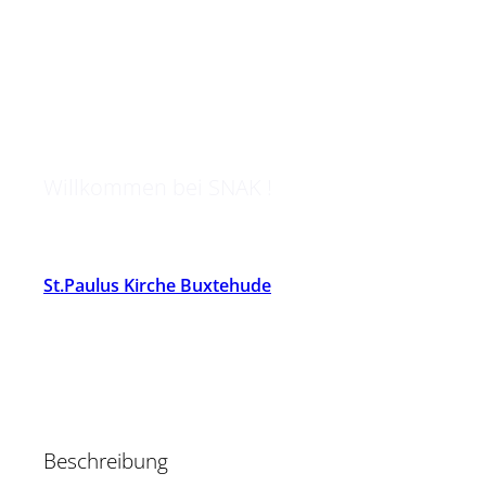
So. | 7. Juni 2026 | 11:30
Sonntags nicht alleine
kochen!
Willkommen bei SNAK !
St.Paulus Kirche Buxtehude
Beschreibung