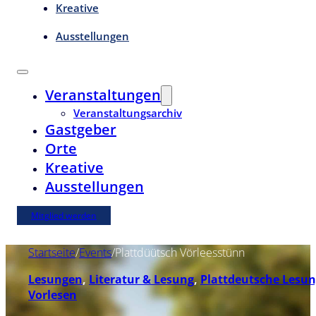
Kreative
Ausstellungen
Veranstaltungen
Veranstaltungsarchiv
Gastgeber
Orte
Kreative
Ausstellungen
Mitglied werden
Startseite
/
Events
/
Plattdüütsch Vörleesstünn
Lesungen
,
Literatur & Lesung
,
Plattdeutsche Lesu
Vorlesen