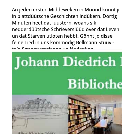
An jeden ersten Middeweken in Moond künnt ji
in plattdüütsche Geschichten indükern. Dörtig
Minuten heet dat luustern, woans sik
nedderdüütsche Schrieverslüüd över dat Leven
un dat Starven utloten hebbt. Gönnt jo disse
feine Tied in uns kommodig Bellmann Stuuv -
to‘n Smuustergrienen un Nodenken.
zur Künstler-Website