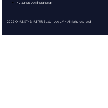
Nutzungsbedingungen
2025 © KUNST- & KULTUR Buxtehude e.V. - All right reserved.