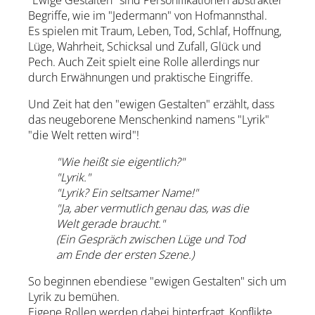
"Ewige Gestalten" sind Personifikationen abstrakter
Begriffe, wie im "Jedermann" von Hofmannsthal.
Es spielen mit Traum, Leben, Tod, Schlaf, Hoffnung,
Lüge, Wahrheit, Schicksal und Zufall, Glück und
Pech. Auch Zeit spielt eine Rolle allerdings nur
durch Erwähnungen und praktische Eingriffe.
Und Zeit hat den "ewigen Gestalten" erzählt, dass
das neugeborene Menschenkind namens "Lyrik"
"die Welt retten wird"!
"Wie heißt sie eigentlich?"
"Lyrik."
"Lyrik? Ein seltsamer Name!"
"Ja, aber vermutlich genau das, was die
Welt gerade braucht."
(Ein Gespräch zwischen Lüge und Tod
am Ende der ersten Szene.)
So beginnen ebendiese "ewigen Gestalten" sich um
Lyrik zu bemühen.
Eigene Rollen werden dabei hinterfragt, Konflikte