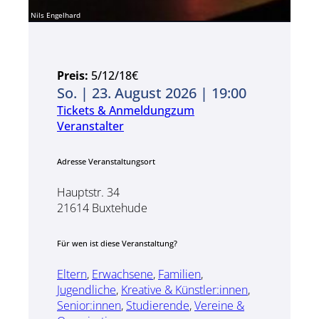
Nils Engelhard
Preis:
5/12/18€
So. | 23. August 2026 | 19:00
Tickets & Anmeldung
zum
Veranstalter
Adresse Veranstaltungsort
Hauptstr. 34
21614 Buxtehude
Für wen ist diese Veranstaltung?
Eltern
,
Erwachsene
,
Familien
,
Jugendliche
,
Kreative & Künstler:innen
,
Senior:innen
,
Studierende
,
Vereine &