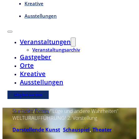
Kreative
Ausstellungen
Veranstaltungen
Veranstaltungsarchiv
Gastgeber
Orte
Kreative
Ausstellungen
Mitglied werden
Startseite
/
Events
/
"Lüge und andere Wahrheiten"
WELTURAUFFÜHRUNG! 2. Vorstellung
Darstellende Kunst
,
Schauspiel
,
Theater