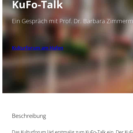
KuFo-Talk
Ein Gespräch mit Prof. Dr. Barbara Zimmer
Kulturforum am Hafen
Beschreibung
Das Kulturforum läd erstmalig zum KuFo-Talk ein. Der KuF