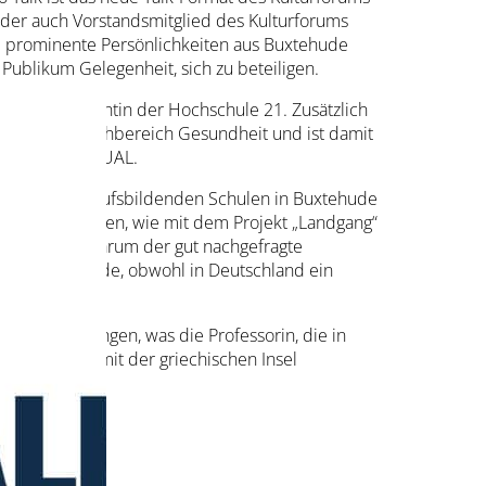
 der auch Vorstandsmitglied des Kulturforums
e prominente Persönlichkeiten aus Buxtehude
ublikum Gelegenheit, sich zu beteiligen.
ie Vizepräsidentin der Hochschule 21. Zusätzlich
izinerin den Fachbereich Gesundheit und ist damit
ysiotherapie DUAL.
ung an den Berufsbildenden Schulen in Buxtehude
gegangen werden, wie mit dem Projekt „Landgang“
n kann und warum der gut nachgefragte
estellt wurde, obwohl in Deutschland ein
rfahrung bringen, was die Professorin, die in
 und was es mit der griechischen Insel
ich hat.