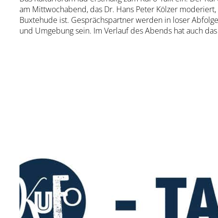
am Mittwochabend, das Dr. Hans Peter Kölzer moderiert,
Buxtehude ist. Gesprächspartner werden in loser Abfolg
und Umgebung sein. Im Verlauf des Abends hat auch das P
Erster Gast ist Frau
Prof. Dr. Barbara Zimmermann
, d
zu ihrer Tätigkeit in der Hochschulleitung führt die Med
verantwortlich für die Studiengänge Pflege DUAL und Ph
Prof. Zimmermann ist dafür, die Physiotherapie-Ausbild
zu erhalten. Warum? Darüber hinaus soll der Frage nach
dem Ärztemangel im Kreis Stade entgegengewirkt werde
Hebammen-Studiengang an der Hochschule 21 wieder eing
deutlicher Hebammenmangel herrscht.
Darüber hinaus will Moderator Kölzer von seinem Gast in E
Buxtehude aufgewachsen ist, an der Estemetropole gefällt
Folegandros und der Taverne „Nicolas Place“ ebenda auf s
zur Künstler-Website