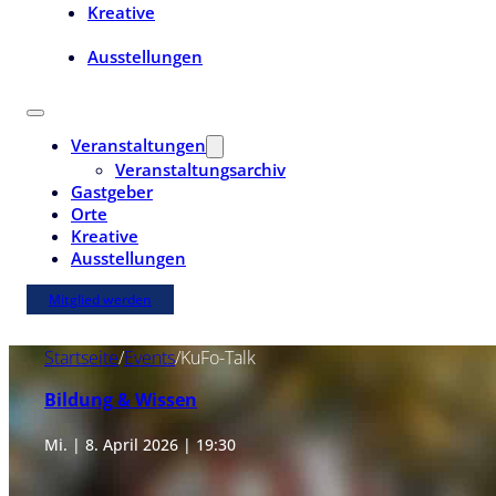
Kreative
Ausstellungen
Veranstaltungen
Veranstaltungsarchiv
Gastgeber
Orte
Kreative
Ausstellungen
Mitglied werden
Startseite
/
Events
/
KuFo-Talk
Bildung & Wissen
Mi. | 8. April 2026 | 19:30