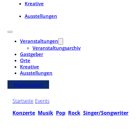
Kreative
Ausstellungen
Veranstaltungen
Veranstaltungsarchiv
Gastgeber
Orte
Kreative
Ausstellungen
Mitglied werden
Startseite
/
Events
/
Kroner
Konzerte
,
Musik
,
Pop
,
Rock
,
Singer/Songwriter
Sa. | 7. März 2026 | 20:00