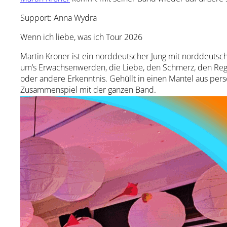
Support: Anna Wydra
Wenn ich liebe, was ich Tour 2026
Martin Kroner ist ein norddeutscher Jung mit norddeutsc
um’s Erwachsenwerden, die Liebe, den Schmerz, den Regen
oder andere Erkenntnis. Gehüllt in einen Mantel aus p
Zusammenspiel mit der ganzen Band.
Mit seiner Musik durfte Kroner bereits Shows eröffnen für
Bosse, Revolverheld, Tonbandgerät, Nie&Nimmer, Batoma
Wir haben den 34-Jährigen bereits im Februar 2025 vor 
freuen uns auf das Wiedersehen!
Einlass ab 19:00 Uhr – freie Sitzplatzwahl.
Der Getränkeverkauf erfolgt über unseren Tresen.
Snacks dürfen wie immer mitgebracht werden.
Unsere Künstler spielen um eine HUTGAGE – bitte s
verdient.