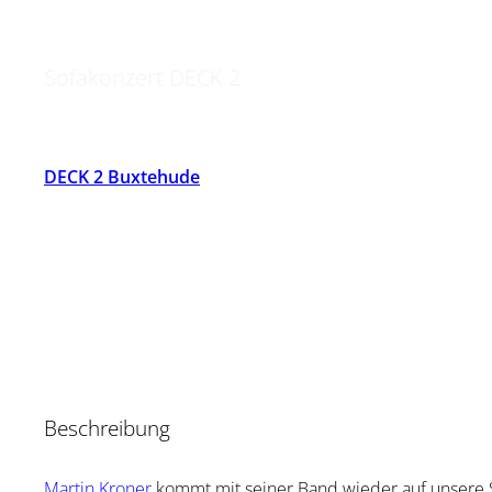
Kroner
Sofakonzert DECK 2
DECK 2 Buxtehude
Beschreibung
Martin Kroner
kommt mit seiner Band wieder auf unsere 