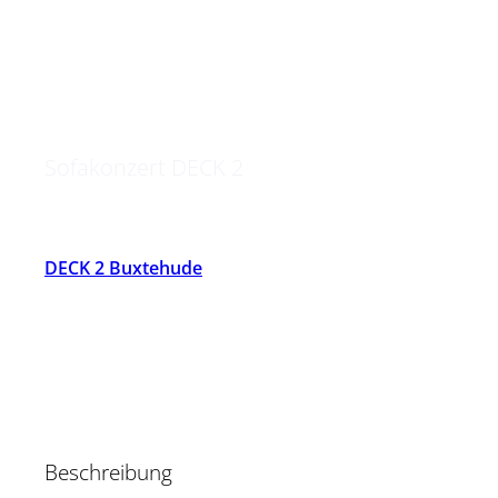
Kathri Ehlert feat.
Rüdiger Simoneit
Sofakonzert DECK 2
DECK 2 Buxtehude
Beschreibung