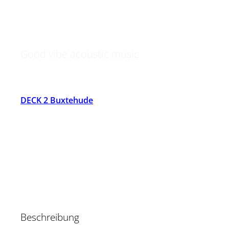
Jamtory
Good vibe acoustic music
DECK 2 Buxtehude
Beschreibung