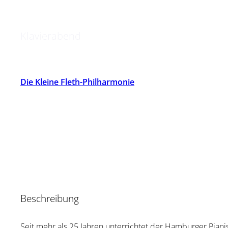
Die Schüler von Matthi
Klavierabend
Die Kleine Fleth-Philharmonie
Beschreibung
Seit mehr als 25 Jahren unterrichtet der Hamburger Pianist