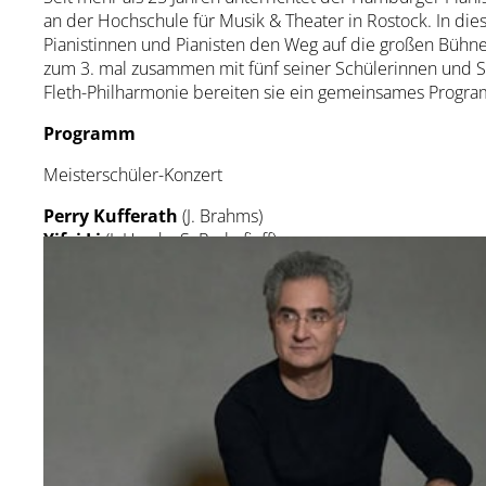
an der Hochschule für Musik & Theater in Rostock. In dies
Pianistinnen und Pianisten den Weg auf die großen Bühn
zum 3. mal zusammen mit fünf seiner Schülerinnen und Sc
Fleth-Philharmonie bereiten sie ein gemeinsames Progra
Programm
Meisterschüler-Konzert
Perry Kufferath
(J. Brahms)
Yifei Li
(J. Haydn, S. Prokofieff)
Hanna Kozyak
(L.v. Beethoven)
Mirei Irioka
(J.S. Bach)
u.a.
Leitung & Moderation:
Matthias Kirschnereit
Matthias Kirschnereit, Professor an der Hochschule für
fünf Studentinnen und Studenten seiner Klavierklasse n
Deutschland, China, Ukraine, Japan.
Zusammen mit Matthias Kirschnereit haben sie ein spezie