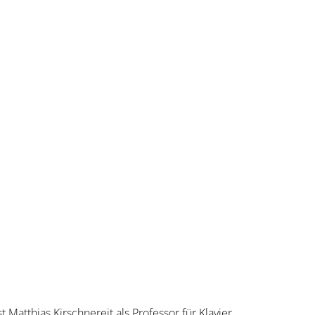
as Kirschnereit
 Matthias Kirschnereit als Professor für Klavier