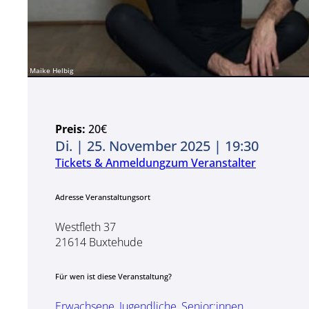
Fleth-Philharmonie ausgesucht. Matthias Kirschnereit wir
vorstellen und die Moderation des Abends übernehmen.
zur Künstler-Website
Maike Helbig
Preis:
20€
Di. | 25. November 2025 | 19:30
Tickets & Anmeldung
zum Veranstalter
Adresse Veranstaltungsort
Westfleth 37
21614 Buxtehude
Für wen ist diese Veranstaltung?
Erwachsene
,
Jugendliche
,
Senior:innen