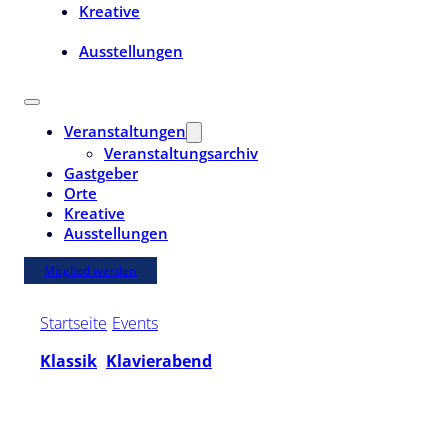
Kreative
Ausstellungen
Veranstaltungen
Veranstaltungsarchiv
Gastgeber
Orte
Kreative
Ausstellungen
Mitglied werden
Startseite
/
Events
/
Die Schüler von Matthias Kirschnereit
Klassik
,
Klavierabend
Di. | 25. November 2025 | 19:30