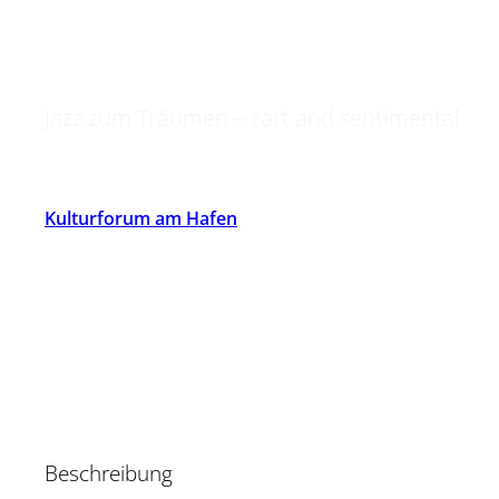
Danube’s Banks
Jazz zum Träumen – zart and sentimental
Kulturforum am Hafen
Beschreibung