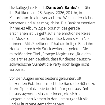
Die kultige Jazz-Band „
Danube’s Banks
“ entführt
ihr Publikum am 28. August 2026, 20 Uhr, im
Kulturforum in eine verzauberte Welt, in der nichts
verboten und alles möglich ist. Die Bank präsentiert
ihr neues Album „Spellboun
d“
, das gerade
erschienen ist. Es geht auf eine emotionale Reise,
mit Musik, die an den Soundtrack eines Film Noir
erinnert. Mit „Spellbound“ hat die kultige Band ihre
Horizonte noch ein Stück weiter ausgelotet. Die
mitreißenden Titel „Strange Magic“ und „Rue des
Rosiers“ zeigen deutlich, dass für dieses deutsch-
schwedische Quintett die Party noch lange nicht
vorbei ist.
Vor den Augen eines bestens gelaunten, oft
tanzenden Publikums macht die Band die Bühne zu
ihrem Spielplatz – sie besteht übrigens aus fünf
herausragenden Musiker*innen, die sich seit
Langem einen Namen in der Hamburger Musik-
und Kulturszene gemacht haben!