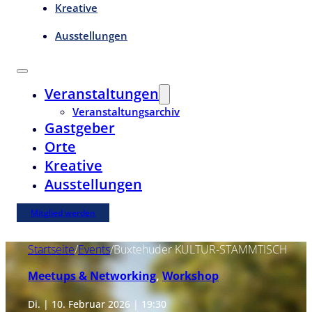
Kreative
Ausstellungen
Veranstaltungen
Veranstaltungsarchiv
Gastgeber
Orte
Kreative
Ausstellungen
Mitglied werden
Startseite
/
Events
/
Buxtehuder KULTUR-STAMMTISCH
Meetups & Networking
,
Workshop
Di. | 10. Februar 2026 | 19:30