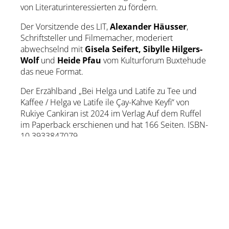
von Literaturinteressierten zu fördern.
Der Vorsitzende des LIT,
Alexander Häusser
,
Schriftsteller und Filmemacher, moderiert
abwechselnd mit
Gisela Seifert, Sibylle Hilgers-
Wolf
und
Heide Pfau
vom Kulturforum Buxtehude
das neue Format.
Der Erzählband „Bei Helga und Latife zu Tee und
Kaffee / Helga ve Latife ile Çay-Kahve Keyfi“ von
Rukiye Cankiran ist 2024 im Verlag Auf dem Ruffel
im Paperback erschienen und hat 166 Seiten. ISBN-
10 3933847079.
zur Künstler-Website