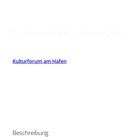
bookstehude
Bei Helga und Latife zu Tee und Kaffee
Kulturforum am Hafen
Beschreibung