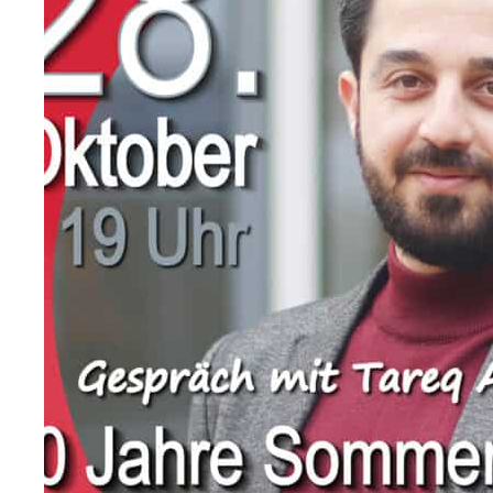
zivilgesellschaftliches Kor­rek­tiv gegen Abschottung und
Vertreibung darzustellen sowie sich aktiv für die Würde 
Ange­sichts des gegenüber 2015 spürbar verän­der­ten polit
Diskurse, der Asylrechts­ver­schär­fungen und der europäi
forderungen neue Dimensionen erreicht.
zur Künstler-Website