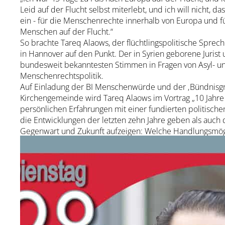
Leid auf der Flucht selbst miterlebt, und ich will nicht, 
ein - für die Menschenrechte innerhalb von Europa und f
Menschen auf der Flucht.“
So brachte Tareq Alaows, der flüchtlings­politische Spre
in Hannover auf den Punkt. Der in Syrien geborene Jurist
bundesweit bekann­testen Stimmen in Fragen von Asyl- u
Menschenrechtspolitik.
Auf Einladung der BI Menschenwürde und der ‚Bündnis­gr
Kirchengemeinde wird Tareq Alaows im Vortrag „10 Jahre 
persönlichen Erfahrungen mit einer fundierten politischen
die Ent­wicklungen der letzten zehn Jahre geben als auc
Gegenwart und Zukunft aufzeigen: Welche Handlungs­mög
ehrenamtlich Engagierte vor Ort heute? Wo eröffnen sich
Herzliche Einladung an alle, am
Dienstag, 28.10.2025 u
zurückzublicken, kritisch nach­zufragen und vor allem nac
Menschen­würde sind wichtiger denn je.
Vor zehn Jahren erlebte Europa den sogenannten „Sommer 
die lokale und bundesweite Flüchtlingsarbeit. Auch die b
Menschenwürde im Landkreis Stade wird nicht müde, Mensc