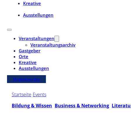
Kreative
Ausstellungen
Veranstaltungen
Veranstaltungsarchiv
Gastgeber
Orte
Kreative
Ausstellungen
Mitglied werden
Startseite
/
Events
/
"10 Jahre Sommer der Solidarität - und j
Bildung & Wissen
,
Business & Networking
,
Literat
Di. | 28. Oktober 2025 | 19:00