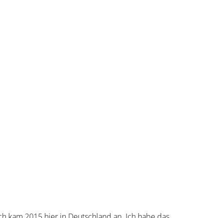
olidarität – und
ich kam 2015 hier in Deutschland an. Ich habe das