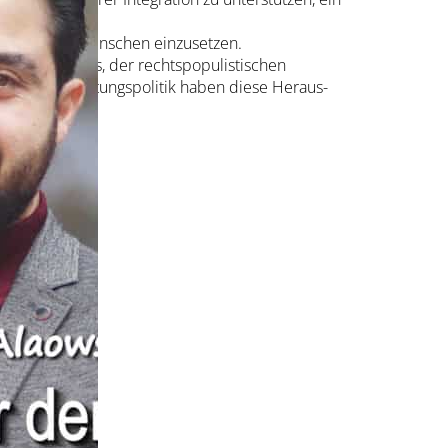
geflüchteter Menschen einzusetzen.
ischen Klimas, der rechts­popu­listischen
schen Abschot­tungs­politik haben diese Heraus­