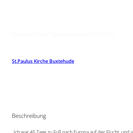
„10 Jahre Sommer der S
jetzt?“
Gespräch mit Tareq Alaows (PRO ASYL)
St.Paulus Kirche Buxtehude
Beschreibung
„Ich war 45 Tage zu Fuß nach Europa auf der Flucht, und 