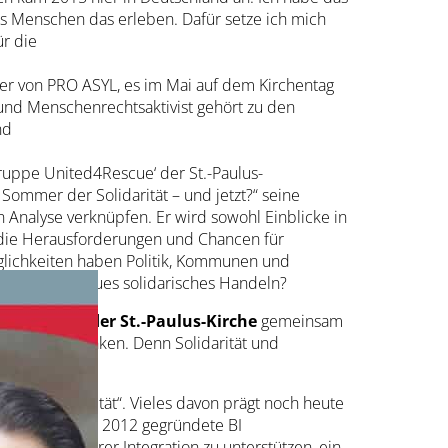
dass Menschen das erleben. Dafür setze ich mich
ür die
cher von PRO ASYL, es im Mai auf dem Kirchentag
 und Menschen­rechtsaktivist gehört zu den
nd
uppe United4Rescue‘ der St.-Paulus-
Sommer der Solidarität – und jetzt?“ seine
 Analyse ver­knüpfen. Er wird sowohl Einblicke in
h die Herausforderungen und Chancen für
lichkeiten haben Politik, Kom­munen und
 Räume für neues solidarisches Handeln?
m 19 Uhr in der St.-Paulus-Kirche
gemeinsam
h vorne zu denken. Denn Solidarität und
der Solidarität“. Vieles davon prägt noch heute
ereits im Jahre 2012 gegründete BI
hen bei ihrer Integration zu unterstützen, ein